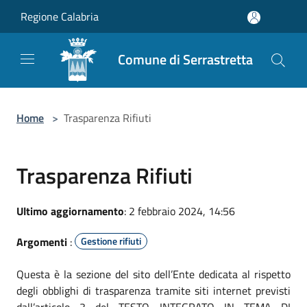
Salta al contenuto principale
Regione Calabria
Comune di Serrastretta
Home
>
Trasparenza Rifiuti
Trasparenza Rifiuti
Ultimo aggiornamento
: 2 febbraio 2024, 14:56
Argomenti
:
Gestione rifiuti
Questa è la sezione del sito dell’Ente dedicata al rispetto
degli obblighi di trasparenza tramite siti internet previsti
dall’articolo 3 del TESTO INTEGRATO IN TEMA DI