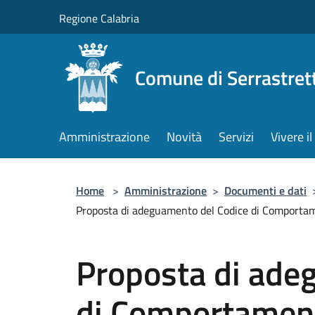
Salta al contenuto principale
Regione Calabria
Comune di Serrastret
Amministrazione
Novità
Servizi
Vivere 
Home
>
Amministrazione
>
Documenti e dati
Proposta di adeguamento del Codice di Comportam
Proposta di ade
di Comportament