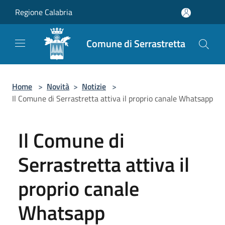
Salta al contenuto principale
Regione Calabria
Comune di Serrastretta
Home
>
Novità
>
Notizie
>
Il Comune di Serrastretta attiva il proprio canale Whatsapp
Il Comune di
Serrastretta attiva il
proprio canale
Whatsapp