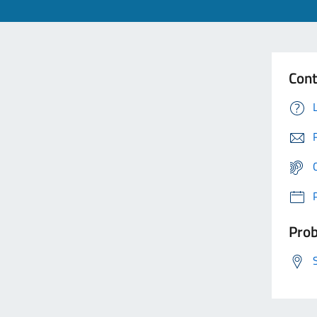
Cont
Prob