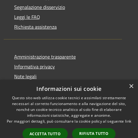
Segnalazione disservizio
Leggi le FAQ
Richiesta assistenza
Amministrazione trasparente
Informativa privacy
Note legali
×
Dichiarazione di accessibilità
Informazioni sui cookie
Questo sito web utilizza cookie tecnici e assimilati strettamente
necessari al corretto funzionamento e alla navigazione del sito,
nonché un cookie tecnico analitico al solo fine di elaborare
informazioni statistiche, aggregate e anonime.
RSS
Copyright © 2026 • Comune di
Per maggiori dettagli, può consultare la cookie policy al seguente
link
Accessibilità
Serrastretta • Powered by
Privacy
Municipium
Accesso
•
RIFIUTA TUTTO
ACCETTA TUTTO