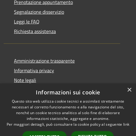
Prenotazione appuntamento
Segnalazione disservizio
Leggi le FAQ
Richiesta assistenza
Amministrazione trasparente
Informativa privacy
Note legali
×
Dichiarazione di accessibilità
Informazioni sui cookie
Questo sito web utilizza cookie tecnici e assimilati strettamente
necessari al corretto funzionamento e alla navigazione del sito,
nonché un cookie tecnico analitico al solo fine di elaborare
informazioni statistiche, aggregate e anonime.
RSS
Copyright © 2026 • Comune di
Per maggiori dettagli, può consultare la cookie policy al seguente
link
Accessibilità
Serrastretta • Powered by
Privacy
Municipium
Accesso
•