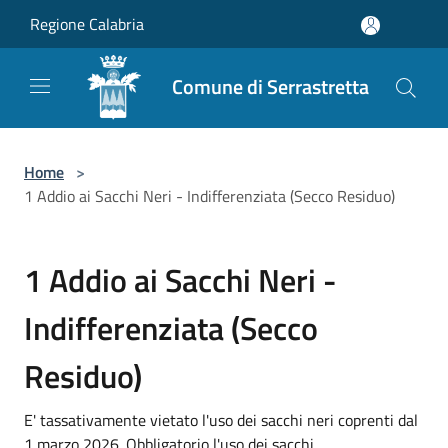
Salta al contenuto principale
Regione Calabria
Comune di Serrastretta
Home
>
1 Addio ai Sacchi Neri - Indifferenziata (Secco Residuo)
1 Addio ai Sacchi Neri -
Indifferenziata (Secco
Residuo)
E' tassativamente vietato l'uso dei sacchi neri coprenti dal
1 marzo 2026. Obbligatorio l'uso dei sacchi