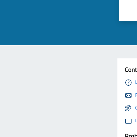
Cont
Prob