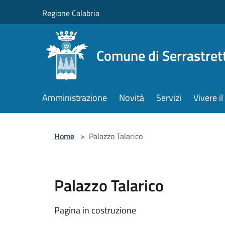
Salta al contenuto principale
Regione Calabria
Comune di Serrastret
Amministrazione
Novità
Servizi
Vivere 
Home
>
Palazzo Talarico
Palazzo Talarico
Pagina in costruzione