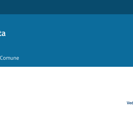
ta
il Comune
Ved