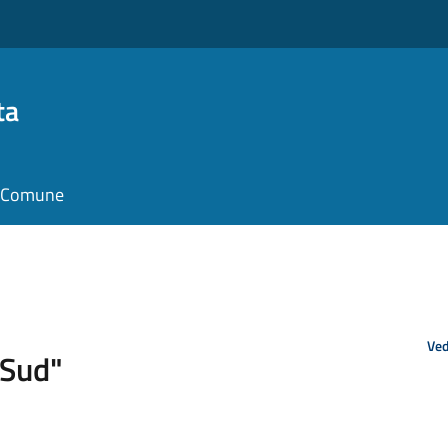
ta
il Comune
Ved
 Sud"