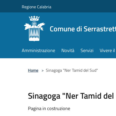
Salta al contenuto principale
Regione Calabria
Comune di Serrastret
Amministrazione
Novità
Servizi
Vivere 
Home
>
Sinagoga "Ner Tamid del Sud"
Sinagoga "Ner Tamid del
Pagina in costruzione