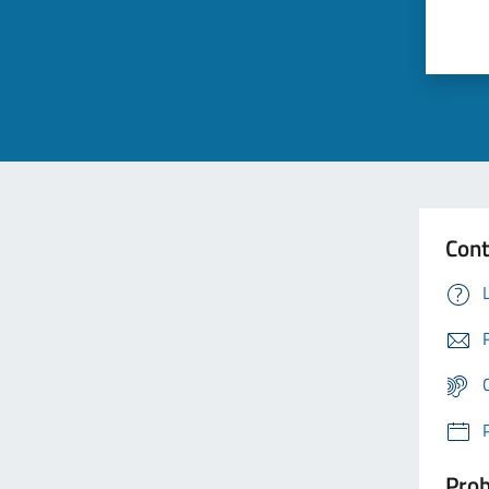
Cont
Prob