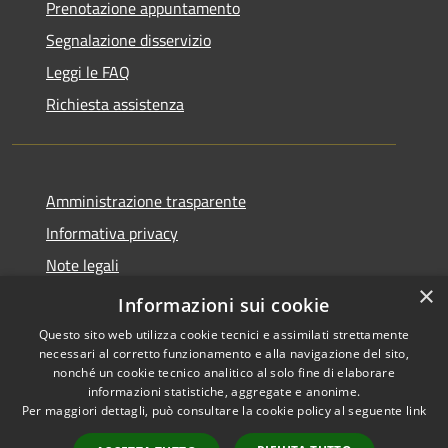
Prenotazione appuntamento
Segnalazione disservizio
Leggi le FAQ
Richiesta assistenza
Amministrazione trasparente
Informativa privacy
Note legali
×
Dichiarazione di accessibilità
Informazioni sui cookie
Questo sito web utilizza cookie tecnici e assimilati strettamente
necessari al corretto funzionamento e alla navigazione del sito,
nonché un cookie tecnico analitico al solo fine di elaborare
informazioni statistiche, aggregate e anonime.
RSS
Copyright © 2026 • Comune di
Per maggiori dettagli, può consultare la cookie policy al seguente
link
Accessibilità
Serrastretta • Powered by
Privacy
Municipium
Accesso
•