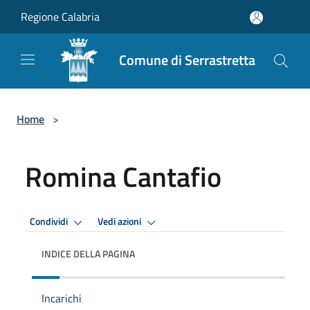
Salta al contenuto principale
Regione Calabria
Comune di Serrastretta
Home
>
Romina Cantafio
Condividi
Vedi azioni
INDICE DELLA PAGINA
Incarichi