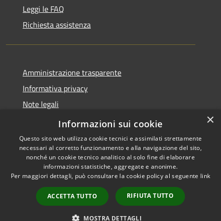
Leggi le FAQ
Richiesta assistenza
Amministrazione trasparente
Informativa privacy
Note legali
×
Dichiarazione di accessibilità
Informazioni sui cookie
Questo sito web utilizza cookie tecnici e assimilati strettamente
necessari al corretto funzionamento e alla navigazione del sito,
nonché un cookie tecnico analitico al solo fine di elaborare
informazioni statistiche, aggregate e anonime.
RSS
Copyright © 2026 • Comune di
Per maggiori dettagli, può consultare la cookie policy al seguente
link
Accessibilità
Serrastretta • Powered by
Privacy
Municipium
Accesso
•
RIFIUTA TUTTO
ACCETTA TUTTO
Cookie
redazione
Mappa del sito
MOSTRA DETTAGLI