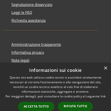
Segnalazione disservizio
Leggi le FAQ
Richiesta assistenza
Amministrazione trasparente
Informativa privacy
Note legali
×
Dichiarazione di accessibilità
Informazioni sui cookie
Questo sito web utilizza cookie tecnici e assimilati strettamente
necessari al corretto funzionamento e alla navigazione del sito,
nonché un cookie tecnico analitico al solo fine di elaborare
informazioni statistiche, aggregate e anonime.
RSS
Copyright © 2026 • Comune di
Per maggiori dettagli, può consultare la cookie policy al seguente
link
Accessibilità
Serrastretta • Powered by
Privacy
Municipium
Accesso
•
RIFIUTA TUTTO
ACCETTA TUTTO
Cookie