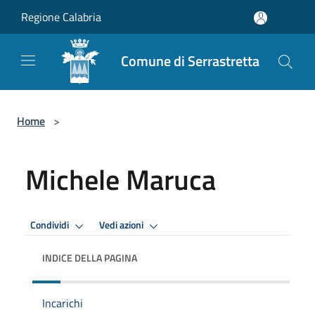
Salta al contenuto principale
Regione Calabria
Comune di Serrastretta
Home
>
Michele Maruca
Condividi
Vedi azioni
INDICE DELLA PAGINA
Incarichi