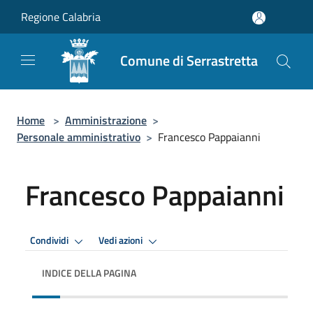
Salta al contenuto principale
Regione Calabria
Comune di Serrastretta
Home
>
Amministrazione
>
Personale amministrativo
>
Francesco Pappaianni
Francesco Pappaianni
Condividi
Vedi azioni
INDICE DELLA PAGINA