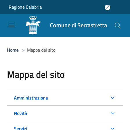
Salta al contenuto principale
Regione Calabria
Comune di Serrastretta
Home
>
Mappa del sito
Mappa del sito
Amministrazione
Novità
Servizi