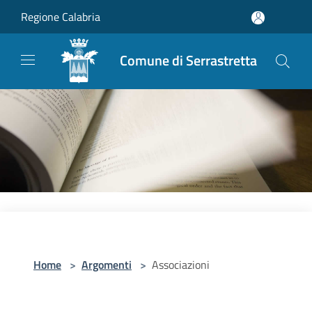
Salta al contenuto principale
Regione Calabria
Comune di Serrastretta
Home
>
Argomenti
>
Associazioni