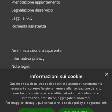
Prenotazione appuntamento
Segnalazione disservizio
Leggi le FAQ
Richiesta assistenza
Amministrazione trasparente
Informativa privacy
Note legali
×
Dichiarazione di accessibilità
Informazioni sui cookie
Questo sito web utilizza cookie tecnici e assimilati strettamente
necessari al corretto funzionamento e alla navigazione del sito,
nonché un cookie tecnico analitico al solo fine di elaborare
informazioni statistiche, aggregate e anonime.
RSS
Copyright © 2026 • Comune di
Per maggiori dettagli, può consultare la cookie policy al seguente
link
Accessibilità
Serrastretta • Powered by
Privacy
Municipium
Accesso
•