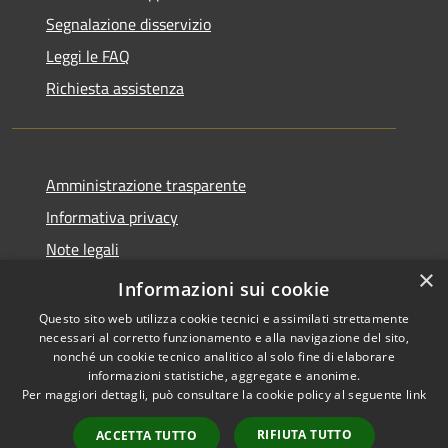
Segnalazione disservizio
Leggi le FAQ
Richiesta assistenza
Amministrazione trasparente
Informativa privacy
Note legali
×
Dichiarazione di accessibilità
Informazioni sui cookie
Questo sito web utilizza cookie tecnici e assimilati strettamente
necessari al corretto funzionamento e alla navigazione del sito,
nonché un cookie tecnico analitico al solo fine di elaborare
informazioni statistiche, aggregate e anonime.
RSS
Copyright © 2026 • Comune di
Per maggiori dettagli, può consultare la cookie policy al seguente
link
Accessibilità
Serrastretta • Powered by
Privacy
Municipium
Accesso
•
RIFIUTA TUTTO
ACCETTA TUTTO