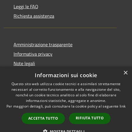
Leggi le FAQ
Richiesta assistenza
Amministrazione trasparente
Informativa privacy
Note legali
×
Dichiarazione di accessibilità
Informazioni sui cookie
Questo sito web utilizza cookie tecnici e assimilati strettamente
necessari al corretto funzionamento e alla navigazione del sito,
nonché un cookie tecnico analitico al solo fine di elaborare
informazioni statistiche, aggregate e anonime.
RSS
Copyright © 2026 • Comune di
Per maggiori dettagli, può consultare la cookie policy al seguente
link
Accessibilità
Serrastretta • Powered by
Privacy
Municipium
Accesso
•
RIFIUTA TUTTO
ACCETTA TUTTO
Cookie
redazione
Mappa del sito
MOSTRA DETTAGLI