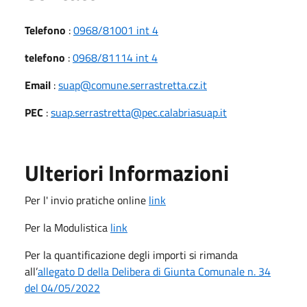
Telefono
:
0968/81001 int 4
telefono
:
0968/81114 int 4
Email
:
suap@comune.serrastretta.cz.it
PEC
:
suap.serrastretta@pec.calabriasuap.it
Ulteriori Informazioni
Per l' invio pratiche online
link
Per la Modulistica
link
Per la quantificazione degli importi si rimanda
all’
allegato D della Delibera di Giunta Comunale n. 34
del 04/05/2022