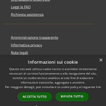
Leggi le FAQ
Richiesta assistenza
Amministrazione trasparente
Informativa privacy
Note legali
×
Dichiarazione di accessibilità
Informazioni sui cookie
Questo sito web utilizza cookie tecnici e assimilati strettamente
necessari al corretto funzionamento e alla navigazione del sito,
nonché un cookie tecnico analitico al solo fine di elaborare
informazioni statistiche, aggregate e anonime.
RSS
Copyright © 2026 • Comune di
Per maggiori dettagli, può consultare la cookie policy al seguente
link
Accessibilità
Serrastretta • Powered by
Privacy
Municipium
Accesso
•
RIFIUTA TUTTO
ACCETTA TUTTO
Cookie
redazione