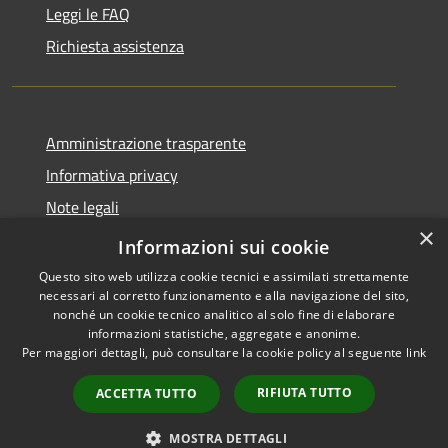
Leggi le FAQ
Richiesta assistenza
Amministrazione trasparente
Informativa privacy
Note legali
×
Dichiarazione di accessibilità
Informazioni sui cookie
Questo sito web utilizza cookie tecnici e assimilati strettamente
necessari al corretto funzionamento e alla navigazione del sito,
nonché un cookie tecnico analitico al solo fine di elaborare
informazioni statistiche, aggregate e anonime.
RSS
Copyright © 2026 • Comune di
Per maggiori dettagli, può consultare la cookie policy al seguente
link
Accessibilità
Serrastretta • Powered by
Privacy
Municipium
Accesso
•
RIFIUTA TUTTO
ACCETTA TUTTO
Cookie
redazione
Mappa del sito
MOSTRA DETTAGLI