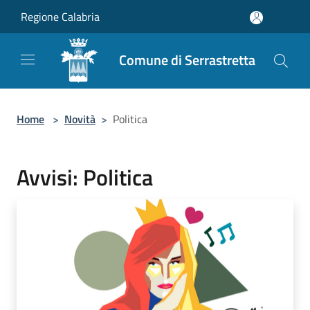
Salta al contenuto principale
Regione Calabria
Comune di Serrastretta
Home
>
Novità
>
Politica
Avvisi: Politica