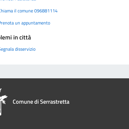
Chiama il comune 096881114
Prenota un appuntamento
lemi in città
Segnala disservizio
Comune di Serrastretta