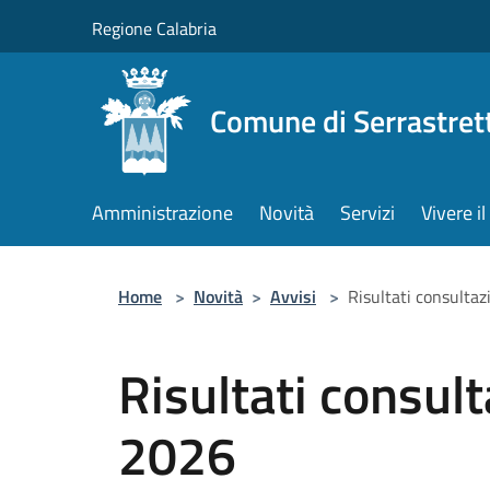
Salta al contenuto principale
Regione Calabria
Comune di Serrastret
Amministrazione
Novità
Servizi
Vivere 
Home
>
Novità
>
Avvisi
>
Risultati consultaz
Risultati consult
2026