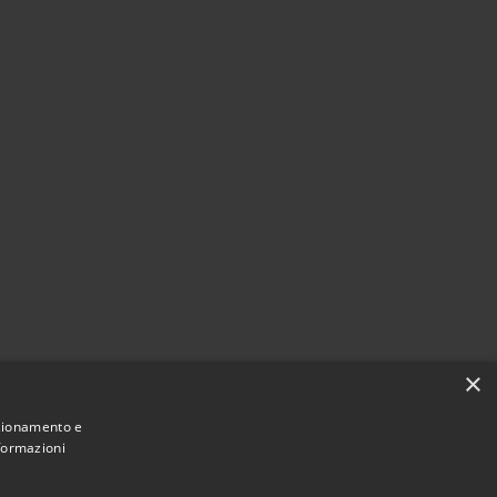
×
nzionamento e
nformazioni