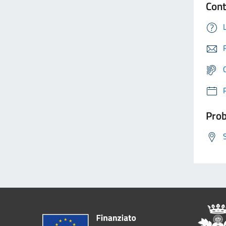
Cont
Prob