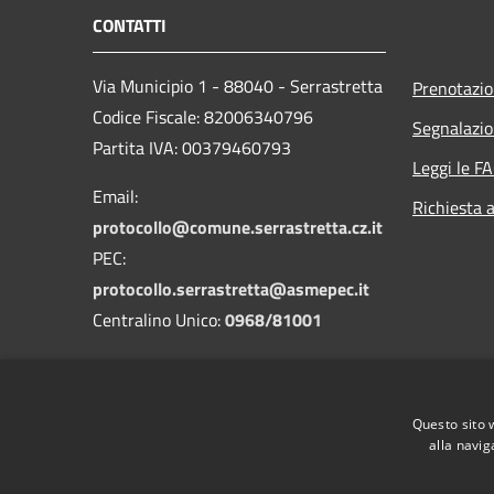
CONTATTI
Via Municipio 1 - 88040 - Serrastretta
Prenotazi
Codice Fiscale: 82006340796
Segnalazio
Partita IVA: 00379460793
Leggi le F
Email:
Richiesta 
protocollo@comune.serrastretta.cz.it
PEC:
protocollo.serrastretta@asmepec.it
Centralino Unico:
0968/81001
Codice Univoco: UFLF7D
Questo sito 
Codice IPA: cdss
alla navig