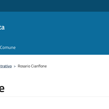
ta
il Comune
trativo
>
Rosario Cianflone
e