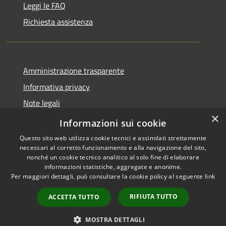
Leggi le FAQ
Richiesta assistenza
Amministrazione trasparente
Informativa privacy
Note legali
×
Dichiarazione di accessibilità
Informazioni sui cookie
Questo sito web utilizza cookie tecnici e assimilati strettamente
necessari al corretto funzionamento e alla navigazione del sito,
nonché un cookie tecnico analitico al solo fine di elaborare
informazioni statistiche, aggregate e anonime.
RSS
Copyright © 2026 • Comune di
Per maggiori dettagli, può consultare la cookie policy al seguente
link
Accessibilità
Serrastretta • Powered by
Privacy
Municipium
Accesso
•
RIFIUTA TUTTO
ACCETTA TUTTO
Cookie
redazione
Mappa del sito
MOSTRA DETTAGLI