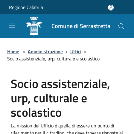
Salta al contenuto principale
Regione Calabria
Comune di Serrastretta
Home
>
Amministrazione
>
Uffici
>
Socio assistenziale, urp, culturale e scolastico
Socio assistenziale,
urp, culturale e
scolastico
La mission del Ufficio è quella di essere un punto di
riferimento per il cittadino, che deve trovare risposte ai