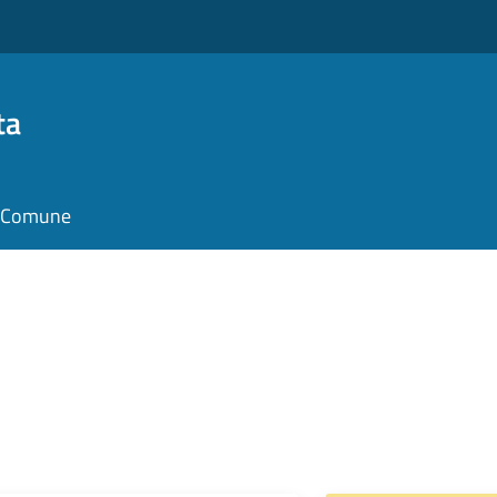
ta
il Comune