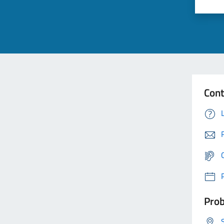
Cont
Prob