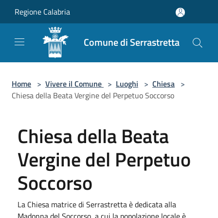
Salta al contenuto principale
Regione Calabria
Comune di Serrastretta
Home
>
Vivere il Comune
>
Luoghi
>
Chiesa
>
Chiesa della Beata Vergine del Perpetuo Soccorso
Chiesa della Beata
Vergine del Perpetuo
Soccorso
La Chiesa matrice di Serrastretta è dedicata alla
Madonna del Soccorso, a cui la popolazione locale è