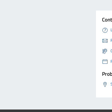
Cont
Prob