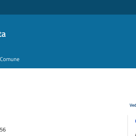
ta
il Comune
Ved
:56