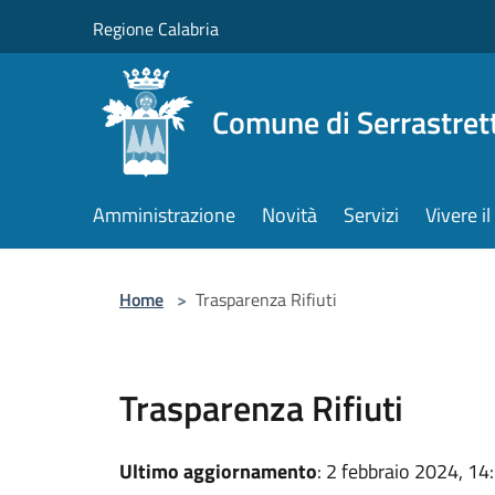
Salta al contenuto principale
Regione Calabria
Comune di Serrastret
Amministrazione
Novità
Servizi
Vivere 
Home
>
Trasparenza Rifiuti
Trasparenza Rifiuti
Ultimo aggiornamento
: 2 febbraio 2024, 14