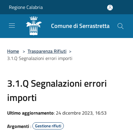
Salta al contenuto principale
Regione Calabria
Comune di Serrastretta
Home
>
Trasparenza Rifiuti
>
3.1.Q Segnalazioni errori importi
3.1.Q Segnalazioni errori
importi
Ultimo aggiornamento
: 24 dicembre 2023, 16:53
Argomenti
:
Gestione rifiuti