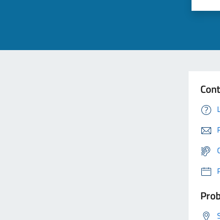
Cont
Prob