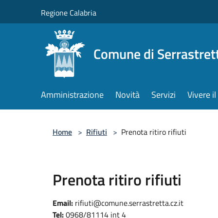
Salta al contenuto principale
Regione Calabria
Comune di Serrastret
Amministrazione
Novità
Servizi
Vivere 
Home
>
Rifiuti
>
Prenota ritiro rifiuti
Prenota ritiro rifiuti
Email:
rifiuti@comune.serrastretta.cz.it
Tel:
0968/81114 int 4