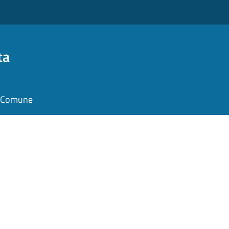
ta
il Comune