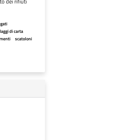
 dei rifiuti
egati
aggi di carta
imenti
scatoloni