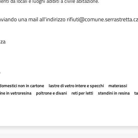
ti da locali e luoghi adibiti a civile abitazione.
inviando una mail all'indirizzo rifiuti@comune.serrastretta.c
nza
o
odomestici non in cartone
lastre di vetro intere e specchi
materassi
ne in vetroresina
poltrone e divani
reti per letti
stendini in resina
t