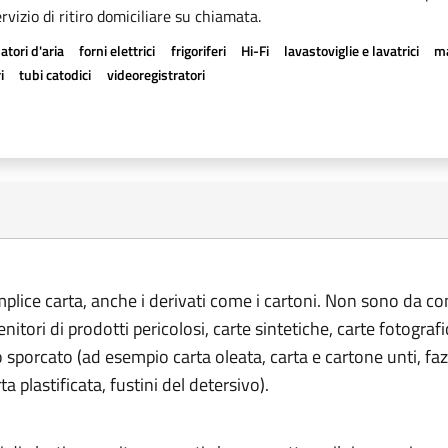
rvizio di ritiro domiciliare su chiamata.
atori d'aria
forni elettrici
frigoriferi
Hi-Fi
lavastoviglie e lavatrici
ma
i
tubi catodici
videoregistratori
emplice carta, anche i derivati come i cartoni. Non sono da co
tenitori di prodotti pericolosi, carte sintetiche, carte fotograf
o sporcato (ad esempio carta oleata, carta e cartone unti, fazz
rta plastificata, fustini del detersivo).