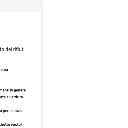
 dei rifiuti
crema
imenti in genere
utta e verdura
ca per le uova
chetto vuoto)