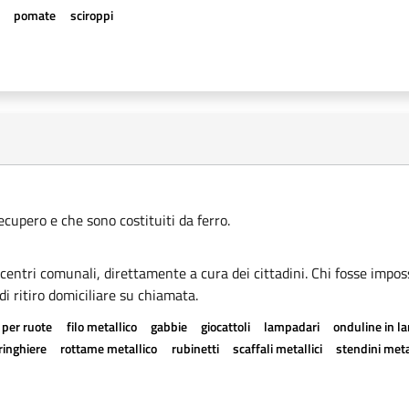
e
pomate
sciroppi
recupero e che sono costituiti da ferro.
i centri comunali, direttamente a cura dei cittadini. Chi fosse imposs
di ritiro domiciliare su chiamata.
 per ruote
filo metallico
gabbie
giocattoli
lampadari
onduline in l
ringhiere
rottame metallico
rubinetti
scaffali metallici
stendini meta