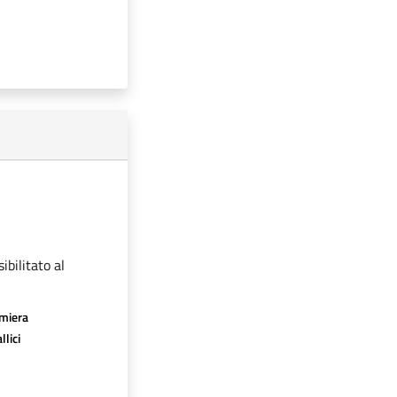
ibilitato al
amiera
llici