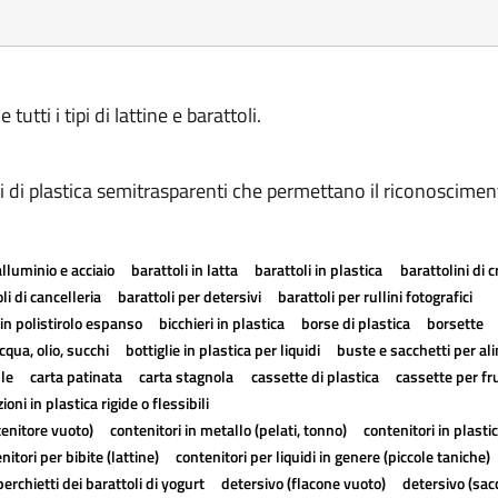
utti i tipi di lattine e barattoli.
 di plastica semitrasparenti che permettano il riconoscimento
alluminio e acciaio
barattoli in latta
barattoli in plastica
barattolini di 
li di cancelleria
barattoli per detersivi
barattoli per rullini fotografici
in polistirolo espanso
bicchieri in plastica
borse di plastica
borsette
cqua, olio, succhi
bottiglie in plastica per liquidi
buste e sacchetti per al
lle
carta patinata
carta stagnola
cassette di plastica
cassette per fr
ioni in plastica rigide o flessibili
tenitore vuoto)
contenitori in metallo (pelati, tonno)
contenitori in plasti
nitori per bibite (lattine)
contenitori per liquidi in genere (piccole taniche)
erchietti dei barattoli di yogurt
detersivo (flacone vuoto)
detersivo (sac