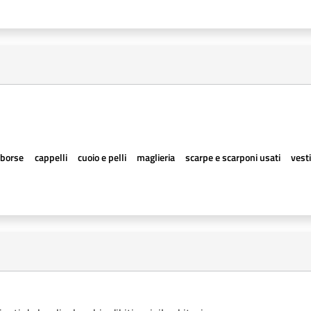
borse
cappelli
cuoio e pelli
maglieria
scarpe e scarponi usati
vesti