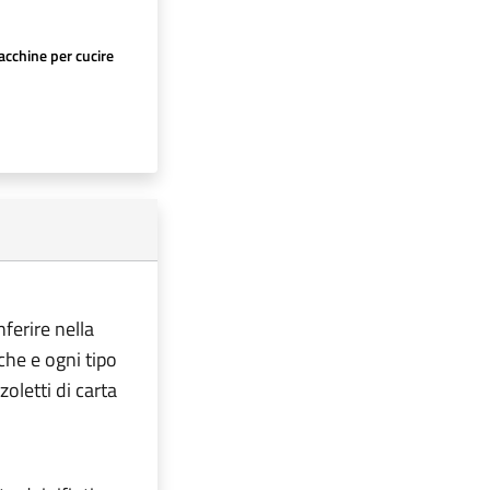
cchine per cucire
nferire nella
iche e ogni tipo
oletti di carta