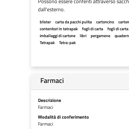
Possono essere conferiti attraverso sacchi
dall'esterno.
blister
carta da pacchi pulita
cartoncino
carton
contenitori in tetrapak
fogli di carta
fogli di cart
imballaggi di cartone
libri
pergamene
quadern
Tetrapak
Tetra-pak
Farmaci
Descrizione
Farmaci
Modalità di conferimento
Farmaci