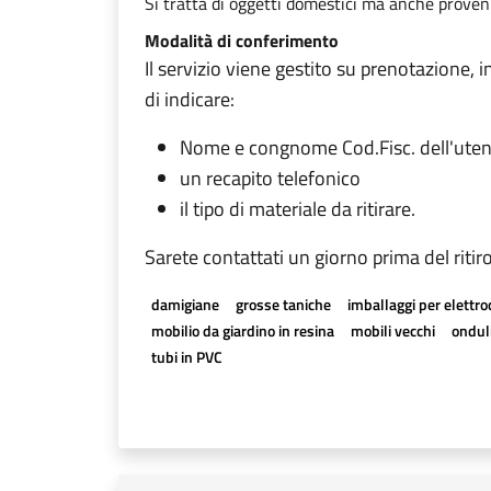
Si tratta di oggetti domestici ma anche provenien
Modalità di conferimento
Il servizio viene gestito su prenotazione, 
di indicare:
Nome e congnome Cod.Fisc. dell'ute
un recapito telefonico
il tipo di materiale da ritirare.
Sarete contattati un giorno prima del ritir
damigiane
grosse taniche
imballaggi per elettr
mobilio da giardino in resina
mobili vecchi
onduli
tubi in PVC