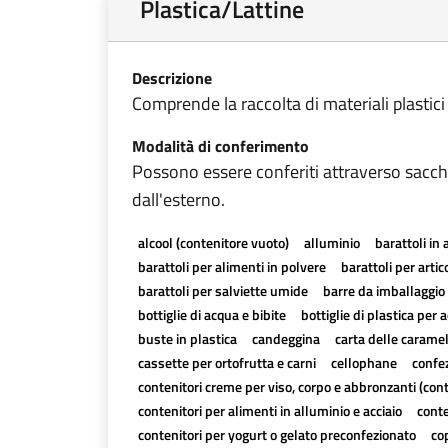
Plastica/Lattine
Descrizione
Comprende la raccolta di materiali plastici e t
Modalità di conferimento
Possono essere conferiti attraverso sacchi
dall'esterno.
alcool (contenitore vuoto)
alluminio
barattoli in 
barattoli per alimenti in polvere
barattoli per artico
barattoli per salviette umide
barre da imballaggio 
bottiglie di acqua e bibite
bottiglie di plastica per a
buste in plastica
candeggina
carta delle carame
cassette per ortofrutta e carni
cellophane
confez
contenitori creme per viso, corpo e abbronzanti (con
contenitori per alimenti in alluminio e acciaio
conte
contenitori per yogurt o gelato preconfezionato
cop