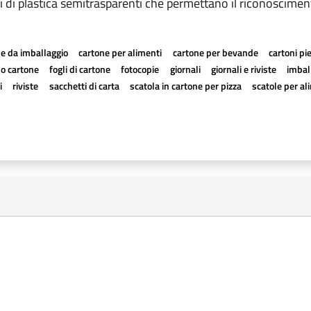
 di plastica semitrasparenti che permettano il riconoscimento
e da imballaggio
cartone per alimenti
cartone per bevande
cartoni pi
a o cartone
fogli di cartone
fotocopie
giornali
giornali e riviste
imball
i
riviste
sacchetti di carta
scatola in cartone per pizza
scatole per al