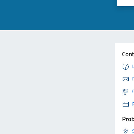
Cont
Prob