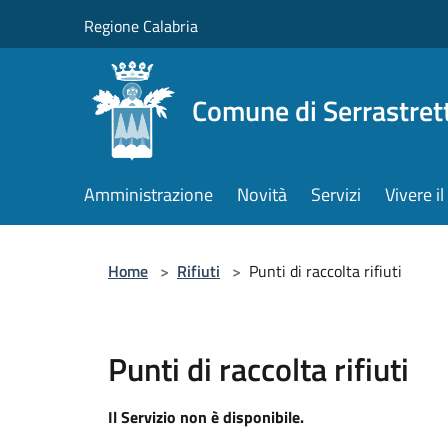
Salta al contenuto principale
Regione Calabria
Comune di Serrastret
Amministrazione
Novità
Servizi
Vivere 
Home
>
Rifiuti
>
Punti di raccolta rifiuti
Punti di raccolta rifiuti
Il Servizio non è disponibile.