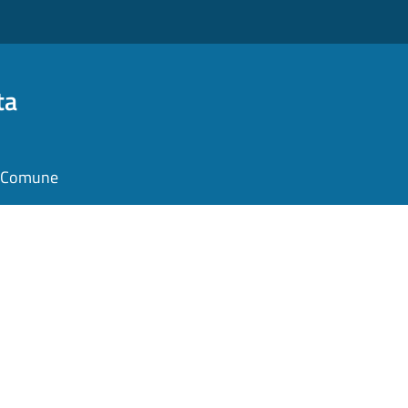
ta
il Comune