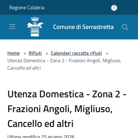
Salta al contenuto principale
Regione Calabria
Comune di Serrastretta
Home
>
Rifiuti
>
Calendari raccolta rifiuti
>
Utenza Domestica - Zona 2 - Frazioni Angoli, Migliuso,
Cancello ed altri
Utenza Domestica - Zona 2 -
Frazioni Angoli, Migliuso,
Cancello ed altri
Ultima modifica 25 giugno 2026