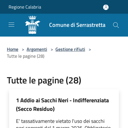
Salta al contenuto principale
Regione Calabria
Comune di Serrastretta
Home
>
Argomenti
>
Gestione rifiuti
>
Tutte le pagine (28)
Tutte le pagine (28)
1 Addio ai Sacchi Neri - Indifferenziata
(Secco Residuo)
E' tassativamente vietato l'uso dei sacchi
neri coprenti dal 1 marzo 2026. Obbligatorio